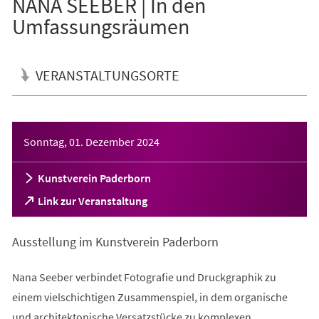
NANA SEEBER | In den
Umfassungsräumen
VERANSTALTUNGSORTE
Veranstaltungsinformationen
Sonntag, 01. Dezember 2024
Kunstverein Paderborn
(Öffnet
Link zur Veranstaltung
in
einem
Ausstellung im Kunstverein Paderborn
neuen
Tab)
Nana Seeber verbindet Fotografie und Druckgraphik zu
einem vielschichtigen Zusammenspiel, in dem organische
und architektonische Versatzstücke zu komplexen