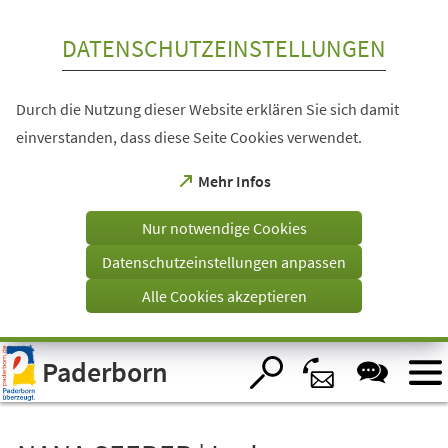
Inhalt anspringen
DATENSCHUTZEINSTELLUNGEN
Durch die Nutzung dieser Website erklären Sie sich damit
einverstanden, dass diese Seite Cookies verwendet.
(Öffnet
Mehr Infos
in
einem
Nur notwendige Cookies
neuen
Tab)
Datenschutzeinstellungen anpassen
Alle Cookies akzeptieren
Visuelle
Paderborn
Assistenzsoftware
öffnen.