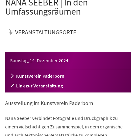
NANA SEEBER | In den
Umfassungsräumen
VERANSTALTUNGSORTE
Veranstaltungsinformationen
Samstag, 14. Dezember 2024
Kunstverein Paderborn
(Öffnet
Link zur Veranstaltung
in
einem
Ausstellung im Kunstverein Paderborn
neuen
Tab)
Nana Seeber verbindet Fotografie und Druckgraphik zu
einem vielschichtigen Zusammenspiel, in dem organische
und architektonische Versatzstücke zu komplexen