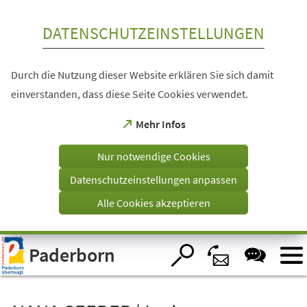
Inhalt anspringen
DATENSCHUTZEINSTELLUNGEN
Durch die Nutzung dieser Website erklären Sie sich damit
einverstanden, dass diese Seite Cookies verwendet.
(Öffnet
Mehr Infos
in
einem
Nur notwendige Cookies
neuen
Tab)
Datenschutzeinstellungen anpassen
Alle Cookies akzeptieren
Visuelle
Paderborn
Assistenzsoftware
öffnen.