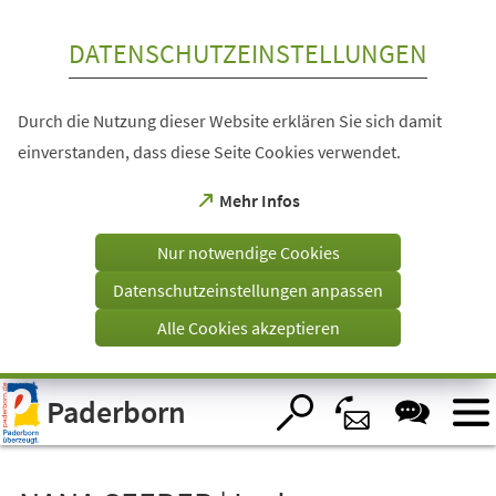
Inhalt anspringen
DATENSCHUTZEINSTELLUNGEN
Durch die Nutzung dieser Website erklären Sie sich damit
einverstanden, dass diese Seite Cookies verwendet.
(Öffnet
Mehr Infos
in
einem
Nur notwendige Cookies
neuen
Tab)
Datenschutzeinstellungen anpassen
Alle Cookies akzeptieren
Visuelle
Paderborn
Assistenzsoftware
öffnen.