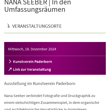
NANA SEEBER | In den
Umfassungsräumen
VERANSTALTUNGSORTE
Veranstaltungsinformationen
Mittwoch, 18. Dezember 2024
Kunstverein Paderborn
(Öffnet
Link zur Veranstaltung
in
einem
Ausstellung im Kunstverein Paderborn
neuen
Tab)
Nana Seeber verbindet Fotografie und Druckgraphik zu
einem vielschichtigen Zusammenspiel, in dem organische
und architektonische Versatzstücke zu komplexen