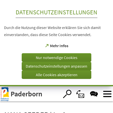
Inhalt anspringen
DATENSCHUTZEINSTELLUNGEN
Durch die Nutzung dieser Website erklären Sie sich damit
einverstanden, dass diese Seite Cookies verwendet.
(Öffnet
Mehr Infos
in
einem
Nur notwendige Cookies
neuen
Tab)
Datenschutzeinstellungen anpassen
Alle Cookies akzeptieren
Visuelle
Paderborn
Assistenzsoftware
öffnen.