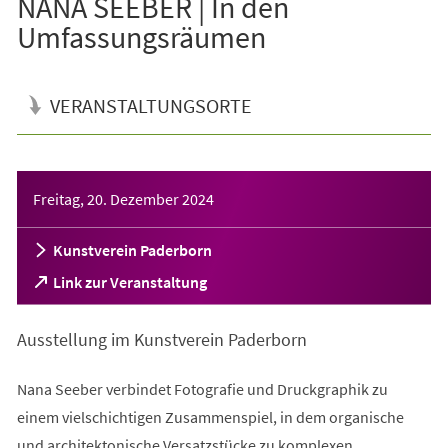
NANA SEEBER | In den
Umfassungsräumen
VERANSTALTUNGSORTE
Veranstaltungsinformationen
Freitag, 20. Dezember 2024
Kunstverein Paderborn
(Öffnet
Link zur Veranstaltung
in
einem
Ausstellung im Kunstverein Paderborn
neuen
Tab)
Nana Seeber verbindet Fotografie und Druckgraphik zu
einem vielschichtigen Zusammenspiel, in dem organische
und architektonische Versatzstücke zu komplexen