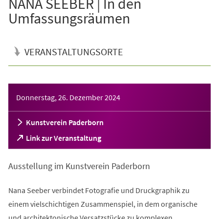
NANA SEEBER | In den
Umfassungsräumen
VERANSTALTUNGSORTE
Veranstaltungsinformationen
Donnerstag, 26. Dezember 2024
Kunstverein Paderborn
(Öffnet
Link zur Veranstaltung
in
einem
Ausstellung im Kunstverein Paderborn
neuen
Tab)
Nana Seeber verbindet Fotografie und Druckgraphik zu
einem vielschichtigen Zusammenspiel, in dem organische
und architektonische Versatzstücke zu komplexen