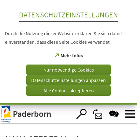
Inhalt anspringen
DATENSCHUTZEINSTELLUNGEN
Durch die Nutzung dieser Website erklären Sie sich damit
einverstanden, dass diese Seite Cookies verwendet.
(Öffnet
Mehr Infos
in
einem
Nur notwendige Cookies
neuen
Tab)
Datenschutzeinstellungen anpassen
Alle Cookies akzeptieren
Visuelle
Paderborn
Assistenzsoftware
öffnen.