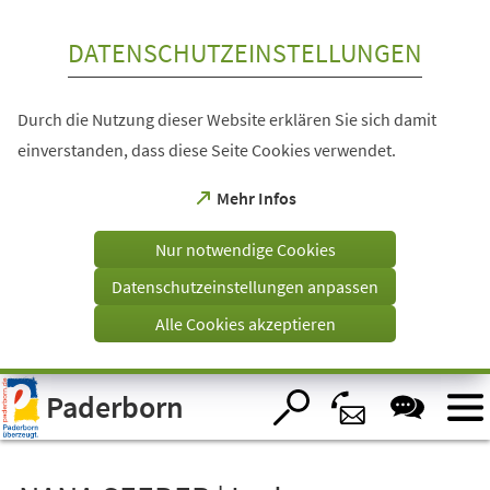
Inhalt anspringen
DATENSCHUTZEINSTELLUNGEN
Durch die Nutzung dieser Website erklären Sie sich damit
einverstanden, dass diese Seite Cookies verwendet.
(Öffnet
Mehr Infos
in
einem
Nur notwendige Cookies
neuen
Tab)
Datenschutzeinstellungen anpassen
Alle Cookies akzeptieren
Visuelle
Paderborn
Assistenzsoftware
öffnen.