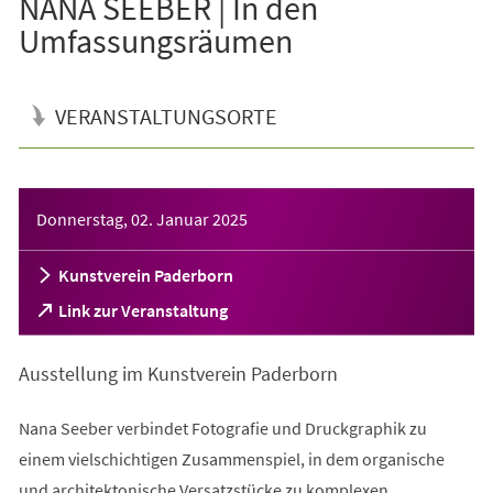
NANA SEEBER | In den
Umfassungsräumen
VERANSTALTUNGSORTE
Veranstaltungsinformationen
Donnerstag, 02. Januar 2025
Kunstverein Paderborn
(Öffnet
Link zur Veranstaltung
in
einem
Ausstellung im Kunstverein Paderborn
neuen
Tab)
Nana Seeber verbindet Fotografie und Druckgraphik zu
einem vielschichtigen Zusammenspiel, in dem organische
und architektonische Versatzstücke zu komplexen