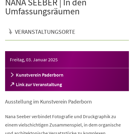
NANA SEEBER | In den
Umfassungsräumen
VERANSTALTUNGSORTE
Veranstaltungsinformationen
Freitag, 03. Januar 2025
Kunstverein Paderborn
(Öffnet
Link zur Veranstaltung
in
einem
Ausstellung im Kunstverein Paderborn
neuen
Tab)
Nana Seeber verbindet Fotografie und Druckgraphik zu
einem vielschichtigen Zusammenspiel, in dem organische
und architektonische Versatzstücke zu komplexen