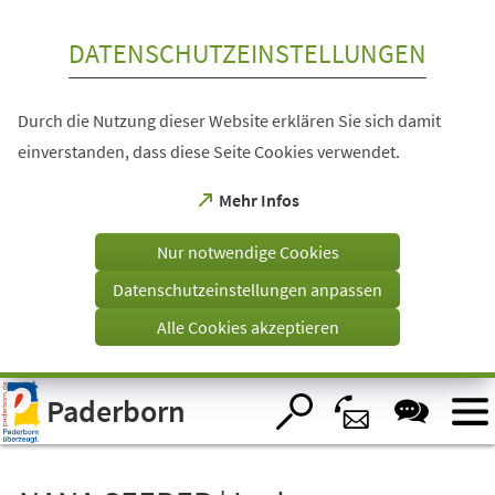
Inhalt anspringen
DATENSCHUTZEINSTELLUNGEN
Durch die Nutzung dieser Website erklären Sie sich damit
einverstanden, dass diese Seite Cookies verwendet.
(Öffnet
Mehr Infos
in
einem
Nur notwendige Cookies
neuen
Tab)
Datenschutzeinstellungen anpassen
Alle Cookies akzeptieren
Visuelle
Paderborn
Assistenzsoftware
öffnen.