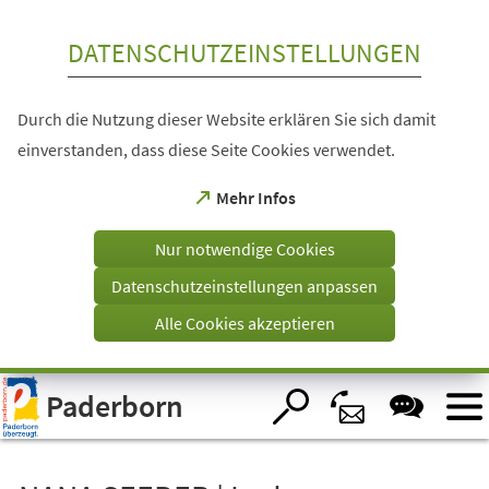
Inhalt anspringen
DATENSCHUTZEINSTELLUNGEN
Durch die Nutzung dieser Website erklären Sie sich damit
einverstanden, dass diese Seite Cookies verwendet.
(Öffnet
Mehr Infos
in
einem
Nur notwendige Cookies
neuen
Tab)
Datenschutzeinstellungen anpassen
Alle Cookies akzeptieren
Visuelle
Paderborn
Assistenzsoftware
öffnen.