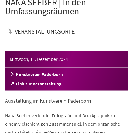
NANA SEEBER | In den
Umfassungsräumen
VERANSTALTUNGSORTE
Veranstaltungsinformationen
Mittwoch, 11. Dezember 2024
Kunstverein Paderborn
(Öffnet
Link zur Veranstaltung
in
einem
Ausstellung im Kunstverein Paderborn
neuen
Tab)
Nana Seeber verbindet Fotografie und Druckgraphik zu
einem vielschichtigen Zusammenspiel, in dem organische
und architektonische Versatzstücke zu komplexen