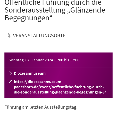
Öffentliche Führung durch die
Sonderausstellung „Glänzende
Begegnungen“
VERANSTALTUNGSORTE
Veranstaltungsinformationen
Sonntag, 07. Januar 2024
11:00
bis
12:00
Diözesanmuseum
https://dioezesanmuseum-
paderborn.de/event/oeffentliche-fuehrung-durch-
(Öffnet
die-sonderausstellung-glaenzende-begegnungen-8/
in
einem
Führung am letzten Ausstellungstag!
neuen
Tab)