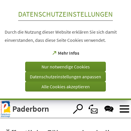
Inhalt anspringen
DATENSCHUTZEINSTELLUNGEN
Durch die Nutzung dieser Website erklären Sie sich damit
einverstanden, dass diese Seite Cookies verwendet.
(Öffnet
Mehr Infos
in
einem
Nur notwendige Cookies
neuen
Tab)
Datenschutzeinstellungen anpassen
Alle Cookies akzeptieren
Visuelle
Paderborn
Assistenzsoftware
öffnen.