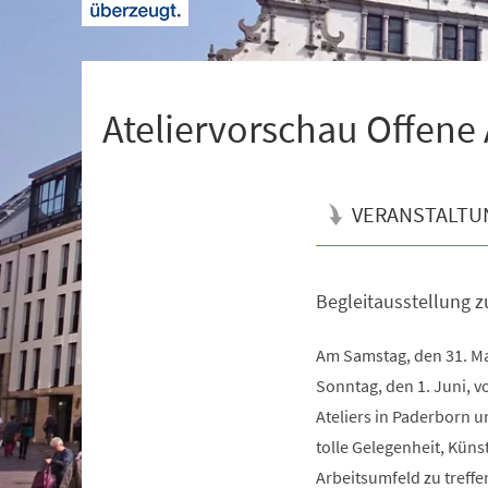
+
1
Ateliervorschau Offene A
VERANSTALTU
Begleitausstellung z
Veranstaltungsinformationen
Am Samstag, den 31. Mai
Sonntag, den 1. Juni, vo
Ateliers in Paderborn 
tolle Gelegenheit, Küns
Arbeitsumfeld zu treffe