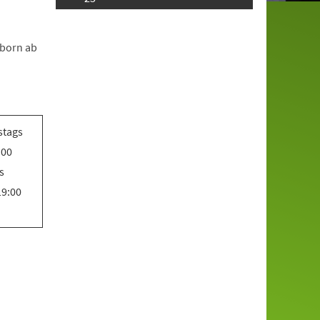
rborn ab
stags
:00
s
19:00