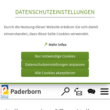
Inhalt anspringen
DATENSCHUTZEINSTELLUNGEN
Durch die Nutzung dieser Website erklären Sie sich damit
einverstanden, dass diese Seite Cookies verwendet.
(Öffnet
Mehr Infos
in
einem
Nur notwendige Cookies
neuen
Tab)
Datenschutzeinstellungen anpassen
Alle Cookies akzeptieren
Visuelle
Paderborn
Assistenzsoftware
öffnen.