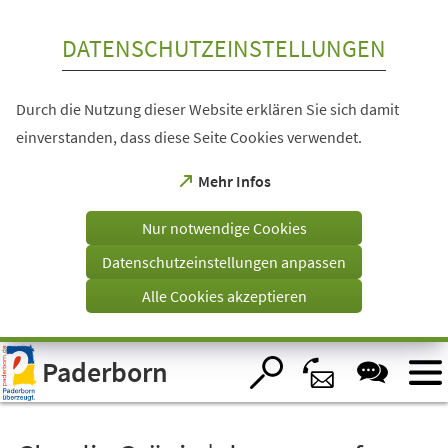
Inhalt anspringen
DATENSCHUTZEINSTELLUNGEN
Durch die Nutzung dieser Website erklären Sie sich damit
einverstanden, dass diese Seite Cookies verwendet.
(Öffnet
Mehr Infos
in
einem
Nur notwendige Cookies
neuen
Tab)
Datenschutzeinstellungen anpassen
Alle Cookies akzeptieren
Visuelle
Paderborn
Assistenzsoftware
öffnen.