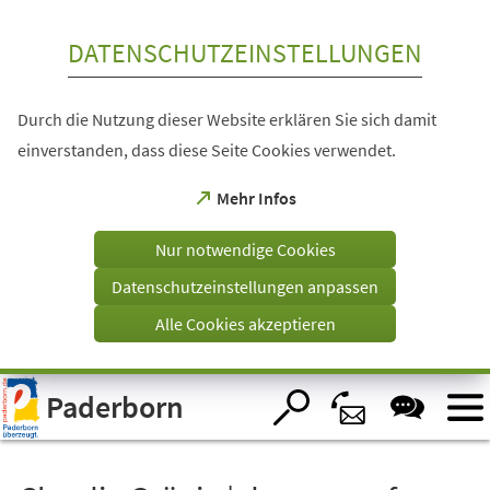
Inhalt anspringen
DATENSCHUTZEINSTELLUNGEN
Durch die Nutzung dieser Website erklären Sie sich damit
einverstanden, dass diese Seite Cookies verwendet.
(Öffnet
Mehr Infos
in
einem
Nur notwendige Cookies
neuen
Tab)
Datenschutzeinstellungen anpassen
Alle Cookies akzeptieren
Visuelle
Paderborn
Assistenzsoftware
öffnen.