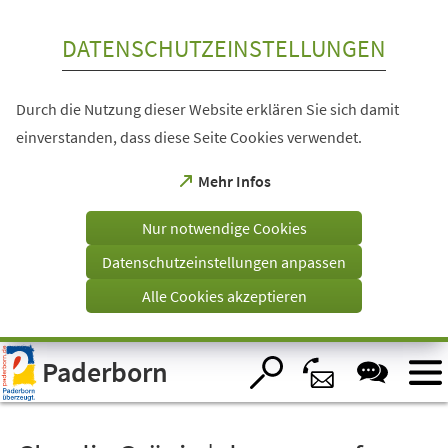
Inhalt anspringen
DATENSCHUTZEINSTELLUNGEN
Durch die Nutzung dieser Website erklären Sie sich damit
einverstanden, dass diese Seite Cookies verwendet.
(Öffnet
Mehr Infos
in
einem
Nur notwendige Cookies
neuen
Tab)
Datenschutzeinstellungen anpassen
Alle Cookies akzeptieren
Visuelle
Paderborn
Assistenzsoftware
öffnen.