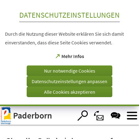
Inhalt anspringen
DATENSCHUTZEINSTELLUNGEN
Durch die Nutzung dieser Website erklären Sie sich damit
einverstanden, dass diese Seite Cookies verwendet.
(Öffnet
Mehr Infos
in
einem
Nur notwendige Cookies
neuen
Tab)
Datenschutzeinstellungen anpassen
Alle Cookies akzeptieren
Visuelle
Paderborn
Assistenzsoftware
öffnen.