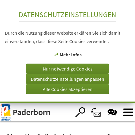
Inhalt anspringen
DATENSCHUTZEINSTELLUNGEN
Durch die Nutzung dieser Website erklären Sie sich damit
einverstanden, dass diese Seite Cookies verwendet.
(Öffnet
Mehr Infos
in
einem
Nur notwendige Cookies
neuen
Tab)
Datenschutzeinstellungen anpassen
Alle Cookies akzeptieren
Visuelle
Paderborn
Assistenzsoftware
öffnen.