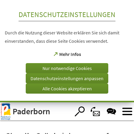
Inhalt anspringen
DATENSCHUTZEINSTELLUNGEN
Durch die Nutzung dieser Website erklären Sie sich damit
einverstanden, dass diese Seite Cookies verwendet.
(Öffnet
Mehr Infos
in
einem
Nur notwendige Cookies
neuen
Tab)
Datenschutzeinstellungen anpassen
Alle Cookies akzeptieren
Visuelle
Paderborn
Assistenzsoftware
öffnen.