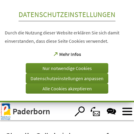
Inhalt anspringen
DATENSCHUTZEINSTELLUNGEN
Durch die Nutzung dieser Website erklären Sie sich damit
einverstanden, dass diese Seite Cookies verwendet.
(Öffnet
Mehr Infos
in
einem
Nur notwendige Cookies
neuen
Tab)
Datenschutzeinstellungen anpassen
Alle Cookies akzeptieren
Visuelle
Paderborn
Assistenzsoftware
öffnen.