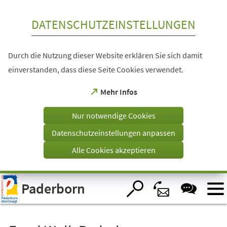
Inhalt anspringen
DATENSCHUTZEINSTELLUNGEN
Durch die Nutzung dieser Website erklären Sie sich damit
einverstanden, dass diese Seite Cookies verwendet.
(Öffnet
Mehr Infos
in
einem
Nur notwendige Cookies
neuen
Tab)
Datenschutzeinstellungen anpassen
Alle Cookies akzeptieren
Visuelle
Paderborn
Assistenzsoftware
öffnen.