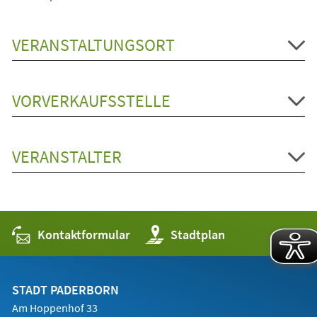
VERANSTALTUNGSORT
VORVERKAUFSSTELLE
VERANSTALTER
Kontaktformular
(Öffnet
Stadtplan
in
einem
neuen
Tab)
STADT PADERBORN
Am Hoppenhof 33