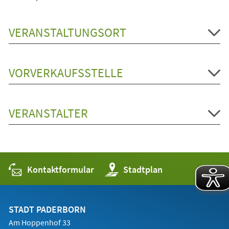
VERANSTALTUNGSORT
VORVERKAUFSSTELLE
VERANSTALTER
Kontaktformular
(Öffnet
Stadtplan
in
einem
neuen
Tab)
STADT PADERBORN
Am Hoppenhof 33