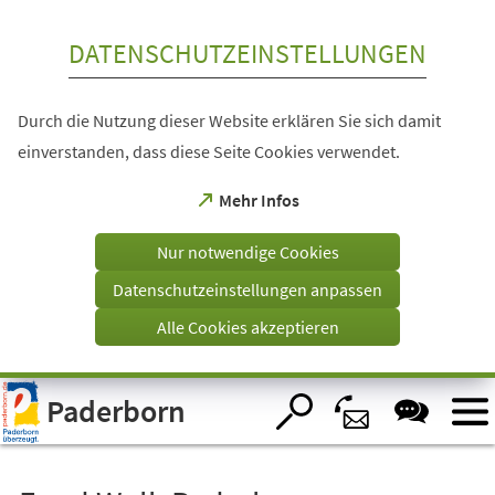
Inhalt anspringen
DATENSCHUTZEINSTELLUNGEN
Durch die Nutzung dieser Website erklären Sie sich damit
einverstanden, dass diese Seite Cookies verwendet.
(Öffnet
Mehr Infos
in
einem
Nur notwendige Cookies
neuen
Tab)
Datenschutzeinstellungen anpassen
Alle Cookies akzeptieren
Visuelle
Paderborn
Assistenzsoftware
öffnen.