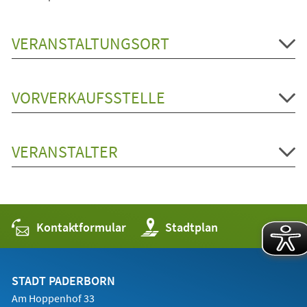
VERANSTALTUNGSORT
VORVERKAUFSSTELLE
VERANSTALTER
Kontaktformular
(Öffnet
Stadtplan
in
einem
neuen
Tab)
STADT PADERBORN
Am Hoppenhof 33