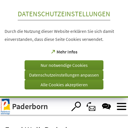
Inhalt anspringen
DATENSCHUTZEINSTELLUNGEN
Durch die Nutzung dieser Website erklären Sie sich damit
einverstanden, dass diese Seite Cookies verwendet.
(Öffnet
Mehr Infos
in
einem
Nur notwendige Cookies
neuen
Tab)
Datenschutzeinstellungen anpassen
Alle Cookies akzeptieren
Visuelle
Paderborn
Assistenzsoftware
öffnen.