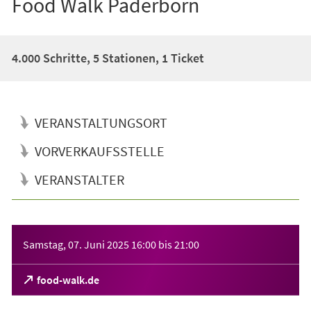
Food Walk Paderborn
4.000 Schritte, 5 Stationen, 1 Ticket
VERANSTALTUNGSORT
VORVERKAUFSSTELLE
VERANSTALTER
Veranstaltungsinformationen
Samstag, 07. Juni 2025
16:00
bis
21:00
(Öffnet
food-walk.de
in
einem