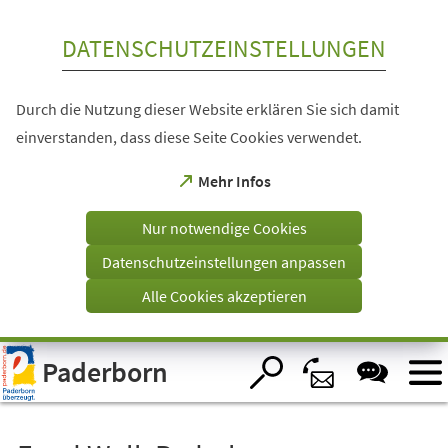
Inhalt anspringen
DATENSCHUTZEINSTELLUNGEN
Durch die Nutzung dieser Website erklären Sie sich damit
einverstanden, dass diese Seite Cookies verwendet.
(Öffnet
Mehr Infos
in
einem
Nur notwendige Cookies
neuen
Tab)
Datenschutzeinstellungen anpassen
Alle Cookies akzeptieren
Visuelle
Paderborn
Assistenzsoftware
öffnen.