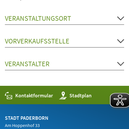
VERANSTALTUNGSORT
VORVERKAUFSSTELLE
VERANSTALTER
Kontaktformular
(Öffnet
Stadtplan
in
einem
neuen
Tab)
STADT PADERBORN
Am Hoppenhof 33