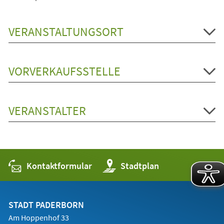
VERANSTALTUNGSORT
VORVERKAUFSSTELLE
VERANSTALTER
Kontaktformular
(Öffnet
Stadtplan
in
einem
neuen
Tab)
STADT PADERBORN
Am Hoppenhof 33