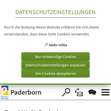
Inhalt anspringen
DATENSCHUTZEINSTELLUNGEN
Durch die Nutzung dieser Website erklären Sie sich damit
einverstanden, dass diese Seite Cookies verwendet.
(Öffnet
Mehr Infos
in
einem
Nur notwendige Cookies
neuen
Tab)
Datenschutzeinstellungen anpassen
Alle Cookies akzeptieren
Visuelle
Paderborn
Assistenzsoftware
öffnen.