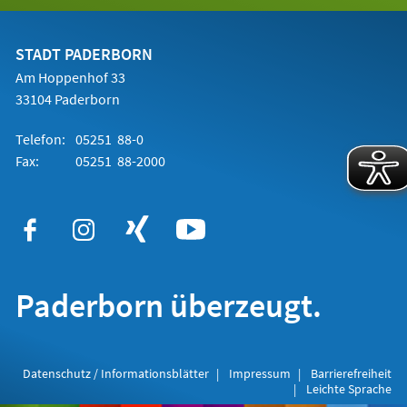
einem
neuen
Tab)
STADT PADERBORN
Am Hoppenhof 33
33104 Paderborn
Telefon:
05251 88-0
Fax:
05251 88-2000
Paderborn überzeugt.
Datenschutz / Informationsblätter
Impressum
Barrierefreiheit
Leichte Sprache