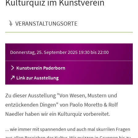
Kulturquiz im Kunstverein
VERANSTALTUNGSORTE
Veranstaltungsinformationen
Donnerstag, 25. September 2025
19:30
bis
22:00
Kunstverein Paderborn
(Öffnet
Link zur Ausstellung
in
einem
Zu dieser Ausstellung "Von Wesen, Mustern und
neuen
Tab)
entzückenden Dingen" von Paolo Moretto & Rolf
Naedler haben wir ein Kulturquiz vorbereitet.
... wie immer mit spannenden und auch mal skurrilen Fragen
aus allen Bereichen der Kultur. Wir quizzen in Gruppen bis zu