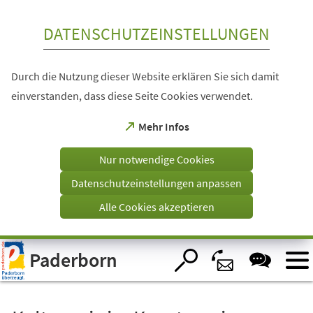
Inhalt anspringen
DATENSCHUTZEINSTELLUNGEN
Durch die Nutzung dieser Website erklären Sie sich damit
einverstanden, dass diese Seite Cookies verwendet.
(Öffnet
Mehr Infos
in
einem
Nur notwendige Cookies
neuen
Tab)
Datenschutzeinstellungen anpassen
Alle Cookies akzeptieren
Visuelle
Paderborn
Assistenzsoftware
öffnen.