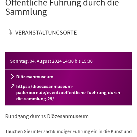
Öffentliche Führung durch die
Sammlung
VERANSTALTUNGSORTE
Veranstaltungsinformationen
Sonntag, 04. August 2024
14:30
bis
15:30
Diözesanmuseum
https://dioezesanmuseum-
paderborn.de/event/oeffentliche-fuehrung-durch-
(Öffnet
die-sammlung-29/
in
einem
Rundgang durchs Diözesanmuseum
neuen
Tab)
Tauchen Sie unter sachkundiger Führung ein in die Kunst und