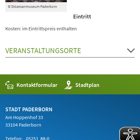
© Diözesanmuseum Paderborn
Eintritt
Kosten: im Eintrittspreis enthalten
VERANSTALTUNGSORTE
Kontaktformular
(Öffnet
Stadtplan
in
einem
neuen
Tab)
STADT PADERBORN
Am Hoppenhof 33
33104 Paderborn
Telefon:
05251 88-0