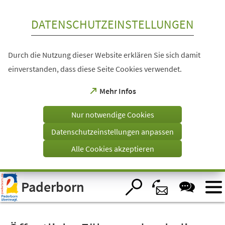
Inhalt anspringen
DATENSCHUTZEINSTELLUNGEN
Durch die Nutzung dieser Website erklären Sie sich damit
einverstanden, dass diese Seite Cookies verwendet.
(Öffnet
Mehr Infos
in
einem
Nur notwendige Cookies
neuen
Tab)
Datenschutzeinstellungen anpassen
Alle Cookies akzeptieren
Visuelle
Paderborn
Assistenzsoftware
öffnen.