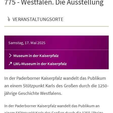
775 - Westfalen. Die Ausstellung
VERANSTALTUNGSORTE
Veranstaltungsinformationen
Samstag, 17. Mai 2025
Museum in der Kaiserpfalz
(Öffnet
LWL-Museum in der Kaiserpfalz
in
einem
In der Paderborner Kaiserpfalz wandelt das Publikum
neuen
Tab)
an einem Stützpunkt Karls des Großen durch die 1250-
jährige Geschichte Westfalens.
In der Paderborner Kaiserpfalz wandelt das Publikum an
einem Stützpunkt Karls des Großen durch die 1250-jährige