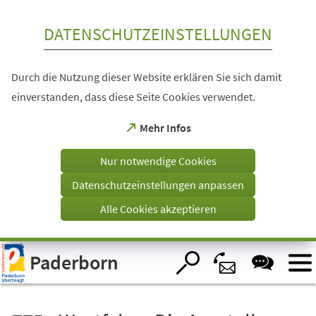
Inhalt anspringen
DATENSCHUTZEINSTELLUNGEN
Durch die Nutzung dieser Website erklären Sie sich damit
einverstanden, dass diese Seite Cookies verwendet.
(Öffnet
Mehr Infos
in
einem
Nur notwendige Cookies
neuen
Tab)
Datenschutzeinstellungen anpassen
Alle Cookies akzeptieren
Visuelle
Paderborn
Assistenzsoftware
öffnen.