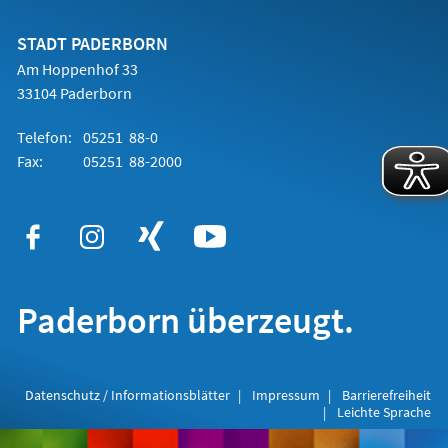
einem
neuen
Tab)
STADT PADERBORN
Am Hoppenhof 33
33104 Paderborn
Telefon:
05251 88-0
Fax:
05251 88-2000
Paderborn überzeugt.
Datenschutz / Informationsblätter
Impressum
Barrierefreiheit
Leichte Sprache