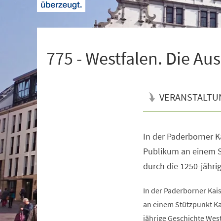
+
1
775 - Westfalen. Die Au
VERANSTALTU
In der Paderborner K
Veranstaltungsinformationen
Publikum an einem S
durch die 1250-jähri
In der Paderborner Kai
an einem Stützpunkt Ka
jährige Geschichte West