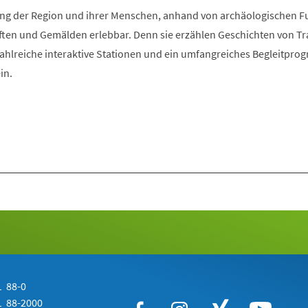
Tab)
klung der Region und ihrer Menschen, anhand von archäologischen 
ften und Gemälden erlebbar. Denn sie erzählen Geschichten von Tra
Zahlreiche interaktive Stationen und ein umfangreiches Begleitpr
in.
 88-0
 88-2000