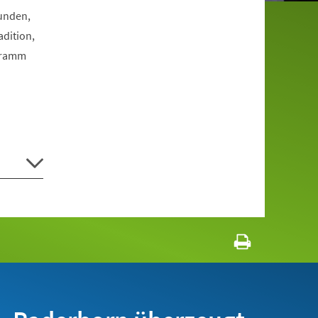
Funden,
dition,
ogramm