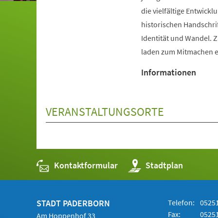
die vielfältige Entwic
historischen Handschri
Identität und Wandel. 
laden zum Mitmachen e
Informationen
VERANSTALTUNGSORTE
Kontaktformular
(Öffnet
Stadtplan
in
einem
neuen
Tab)
STADT PADERBORN
Telefon:
05251
Fax:
05251
Am Hoppenhof 33