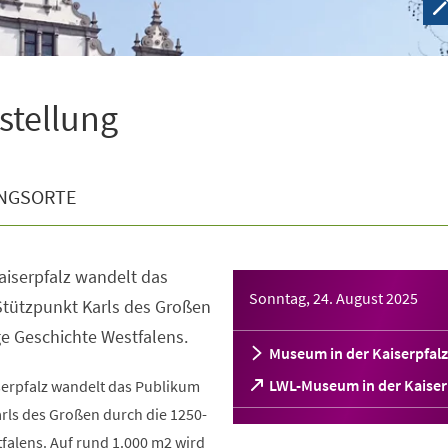
sstellung
NGSORTE
aiserpfalz wandelt das
Sonntag, 24. August 2025
tützpunkt Karls des Großen
ge Geschichte Westfalens.
Museum in der Kaiserpfalz
(Öffnet
LWL-Museum in der Kaiser
serpfalz wandelt das Publikum
in
rls des Großen durch die 1250-
einem
falens. Auf rund 1.000 m2 wird
neuen