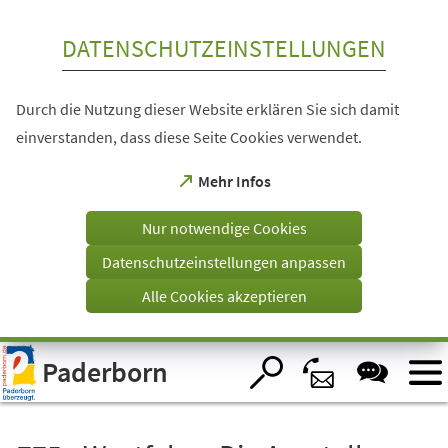
Inhalt anspringen
DATENSCHUTZEINSTELLUNGEN
Durch die Nutzung dieser Website erklären Sie sich damit
einverstanden, dass diese Seite Cookies verwendet.
(Öffnet
Mehr Infos
in
einem
Nur notwendige Cookies
neuen
Tab)
Datenschutzeinstellungen anpassen
Alle Cookies akzeptieren
Visuelle
Paderborn
Assistenzsoftware
öffnen.