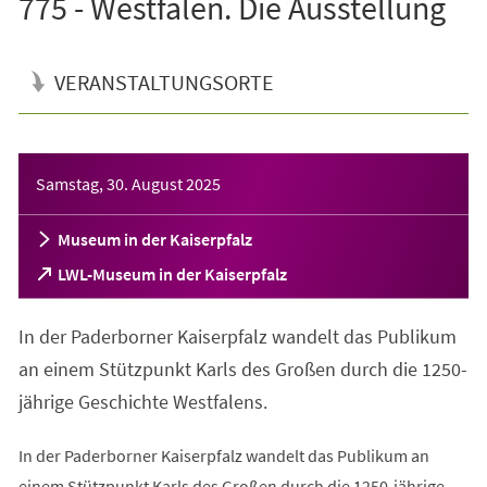
775 - Westfalen. Die Ausstellung
VERANSTALTUNGSORTE
Veranstaltungsinformationen
Samstag, 30. August 2025
Museum in der Kaiserpfalz
(Öffnet
LWL-Museum in der Kaiserpfalz
in
einem
In der Paderborner Kaiserpfalz wandelt das Publikum
neuen
Tab)
an einem Stützpunkt Karls des Großen durch die 1250-
jährige Geschichte Westfalens.
In der Paderborner Kaiserpfalz wandelt das Publikum an
einem Stützpunkt Karls des Großen durch die 1250-jährige