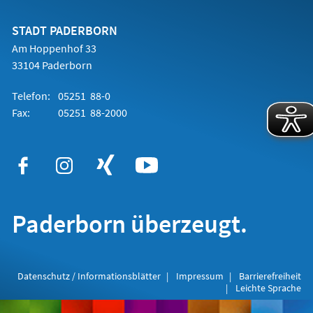
einem
neuen
Tab)
STADT PADERBORN
Am Hoppenhof 33
33104 Paderborn
Telefon:
05251 88-0
Fax:
05251 88-2000
Paderborn überzeugt.
Datenschutz / Informationsblätter
Impressum
Barrierefreiheit
Leichte Sprache