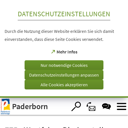
Inhalt anspringen
DATENSCHUTZEINSTELLUNGEN
Durch die Nutzung dieser Website erklären Sie sich damit
einverstanden, dass diese Seite Cookies verwendet.
(Öffnet
Mehr Infos
in
einem
Nur notwendige Cookies
neuen
Tab)
Datenschutzeinstellungen anpassen
Alle Cookies akzeptieren
Visuelle
Paderborn
Assistenzsoftware
öffnen.