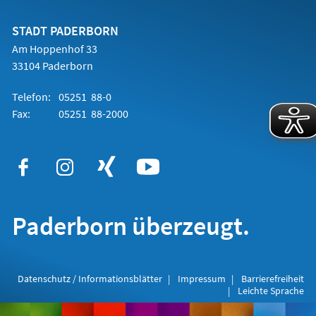
einem
neuen
Tab)
STADT PADERBORN
Am Hoppenhof 33
33104 Paderborn
Telefon:
05251 88-0
Fax:
05251 88-2000
Paderborn überzeugt.
Datenschutz / Informationsblätter
Impressum
Barrierefreiheit
Leichte Sprache