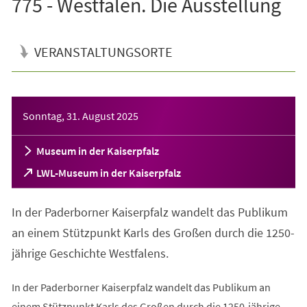
775 - Westfalen. Die Ausstellung
VERANSTALTUNGSORTE
Veranstaltungsinformationen
Sonntag, 31. August 2025
Museum in der Kaiserpfalz
(Öffnet
LWL-Museum in der Kaiserpfalz
in
einem
In der Paderborner Kaiserpfalz wandelt das Publikum
neuen
Tab)
an einem Stützpunkt Karls des Großen durch die 1250-
jährige Geschichte Westfalens.
In der Paderborner Kaiserpfalz wandelt das Publikum an
einem Stützpunkt Karls des Großen durch die 1250-jährige