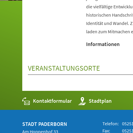
die vielfältige Entwic
historischen Handschri
Identität und Wandel. 
laden zum Mitmachen e
Informationen
VERANSTALTUNGSORTE
Kontaktformular
(Öffnet
Stadtplan
in
einem
neuen
Tab)
STADT PADERBORN
Telefon:
05251
Fax:
05251
Am Hoppenhof 33