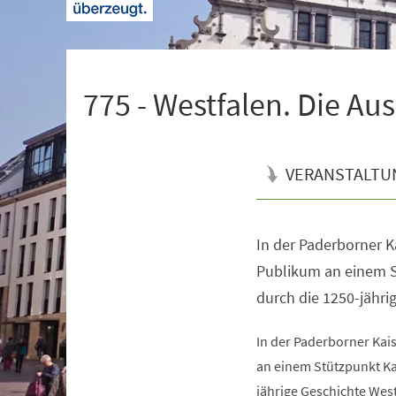
+
1
775 - Westfalen. Die Au
VERANSTALTU
In der Paderborner K
Veranstaltungsinformationen
Publikum an einem S
durch die 1250-jähri
In der Paderborner Kai
an einem Stützpunkt Ka
jährige Geschichte West