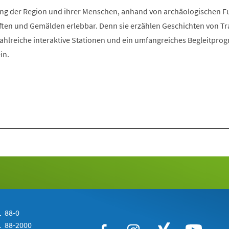
Tab)
klung der Region und ihrer Menschen, anhand von archäologischen 
ften und Gemälden erlebbar. Denn sie erzählen Geschichten von Tra
Zahlreiche interaktive Stationen und ein umfangreiches Begleitpr
in.
 88-0
 88-2000