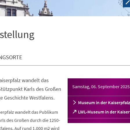
sstellung
NGSORTE
aiserpfalz wandelt das
Samstag, 06. September 2025
tützpunkt Karls des Großen
ge Geschichte Westfalens.
Museum in der Kaiserpfalz
(Öffnet
LWL-Museum in der Kaiser
serpfalz wandelt das Publikum
in
rls des Großen durch die 1250-
einem
falens. Auf rund 1.000 m2 wird
neuen