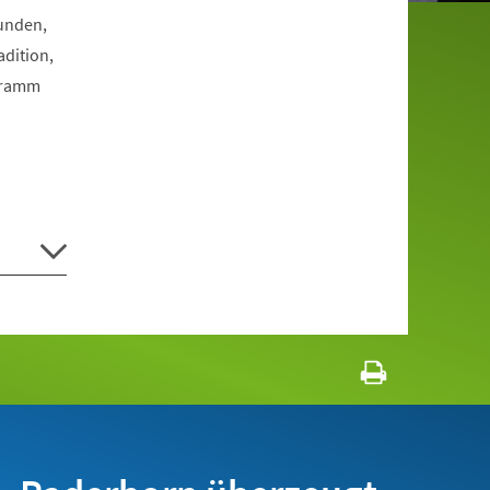
Funden,
dition,
ogramm