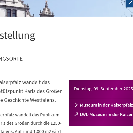
sstellung
NGSORTE
aiserpfalz wandelt das
Dienstag, 09. September 2025
tützpunkt Karls des Großen
ge Geschichte Westfalens.
Museum in der Kaiserpfalz
(Öffnet
LWL-Museum in der Kaiser
serpfalz wandelt das Publikum
in
rls des Großen durch die 1250-
einem
falens. Auf rund 1.000 m2 wird
neuen