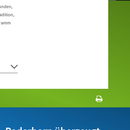
Funden,
dition,
ogramm