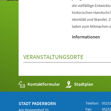
die vielfältige Entwic
historischen Handschri
Identität und Wandel. 
laden zum Mitmachen e
Informationen
VERANSTALTUNGSORTE
Kontaktformular
(Öffnet
Stadtplan
in
einem
neuen
Tab)
STADT PADERBORN
Telefon:
05251
Fax:
05251
Am Hoppenhof 33