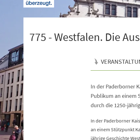
+
1
775 - Westfalen. Die Au
VERANSTALTU
In der Paderborner K
Veranstaltungsinformationen
Publikum an einem S
durch die 1250-jähri
In der Paderborner Kai
an einem Stützpunkt Ka
jährige Geschichte West