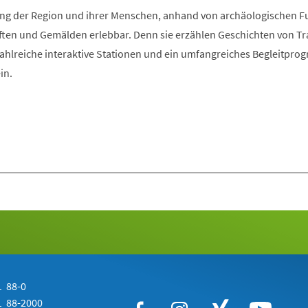
Tab)
klung der Region und ihrer Menschen, anhand von archäologischen 
ften und Gemälden erlebbar. Denn sie erzählen Geschichten von Tra
Zahlreiche interaktive Stationen und ein umfangreiches Begleitpr
in.
 88-0
 88-2000