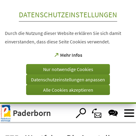
Inhalt anspringen
DATENSCHUTZEINSTELLUNGEN
Durch die Nutzung dieser Website erklären Sie sich damit
einverstanden, dass diese Seite Cookies verwendet.
(Öffnet
Mehr Infos
in
einem
Nur notwendige Cookies
neuen
Tab)
Datenschutzeinstellungen anpassen
Alle Cookies akzeptieren
Visuelle
Paderborn
Assistenzsoftware
öffnen.