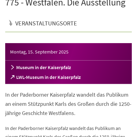
775 - Westfalen. Die Ausstellung
VERANSTALTUNGSORTE
Veranstaltungsinformationen
Montag, 15. September 2025
Museum in der Kaiserpfalz
(Öffnet
LWL-Museum in der Kaiserpfalz
in
einem
In der Paderborner Kaiserpfalz wandelt das Publikum
neuen
Tab)
an einem Stützpunkt Karls des Großen durch die 1250-
jährige Geschichte Westfalens.
In der Paderborner Kaiserpfalz wandelt das Publikum an
einem Stützpunkt Karls des Großen durch die 1250-jährige