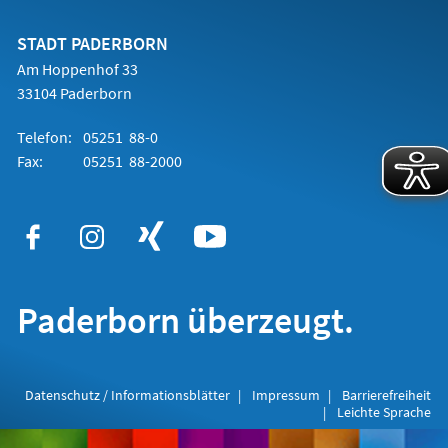
einem
neuen
Tab)
STADT PADERBORN
Am Hoppenhof 33
33104 Paderborn
Telefon:
05251 88-0
Fax:
05251 88-2000
Paderborn überzeugt.
Datenschutz / Informationsblätter
Impressum
Barrierefreiheit
Leichte Sprache