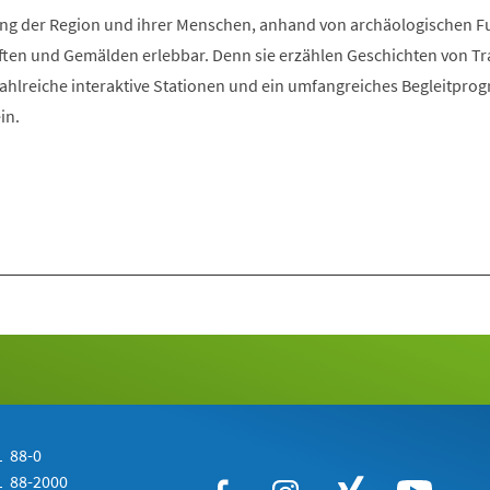
Tab)
klung der Region und ihrer Menschen, anhand von archäologischen 
ften und Gemälden erlebbar. Denn sie erzählen Geschichten von Tra
Zahlreiche interaktive Stationen und ein umfangreiches Begleitpr
in.
 88-0
 88-2000