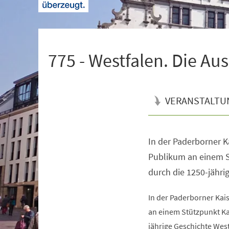
+
1
775 - Westfalen. Die Au
VERANSTALTU
In der Paderborner K
Veranstaltungsinformationen
Publikum an einem S
durch die 1250-jähri
In der Paderborner Kai
an einem Stützpunkt Ka
jährige Geschichte West