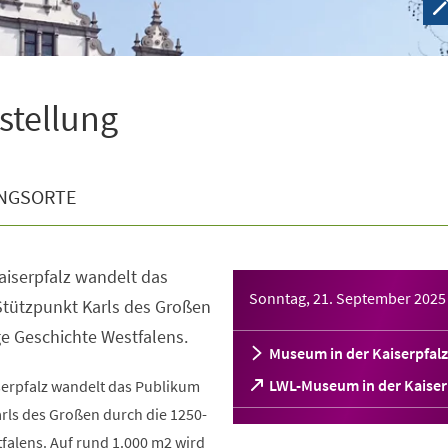
sstellung
NGSORTE
aiserpfalz wandelt das
Sonntag, 21. September 2025
tützpunkt Karls des Großen
ge Geschichte Westfalens.
Museum in der Kaiserpfalz
(Öffnet
LWL-Museum in der Kaiser
serpfalz wandelt das Publikum
in
rls des Großen durch die 1250-
einem
falens. Auf rund 1.000 m2 wird
neuen