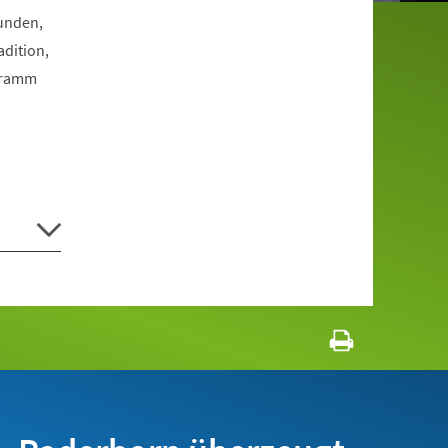
Funden,
dition,
ogramm