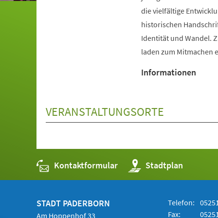
die vielfältige Entwic
historischen Handschri
Identität und Wandel. 
laden zum Mitmachen e
Informationen
VERANSTALTUNGSORTE
Kontaktformular
(Öffnet
Stadtplan
in
einem
neuen
Tab)
STADT PADERBORN
Telefon:
05251
Fax:
05251
Am Hoppenhof 33