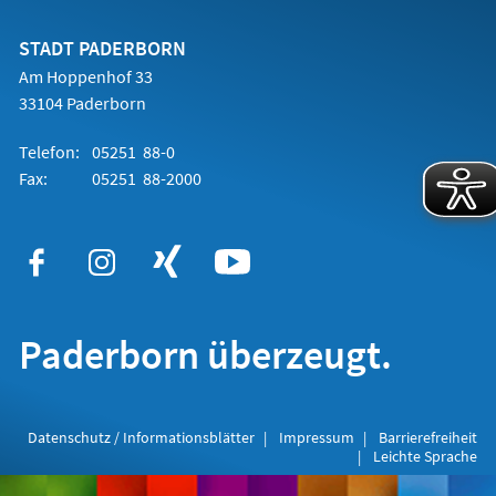
einem
neuen
Tab)
STADT PADERBORN
Am Hoppenhof 33
33104 Paderborn
Telefon:
05251 88-0
Fax:
05251 88-2000
Paderborn überzeugt.
Datenschutz / Informationsblätter
Impressum
Barrierefreiheit
Leichte Sprache