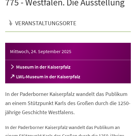
775 - Westfalen. Die Ausstellung
VERANSTALTUNGSORTE
Veranstaltungsinformationen
Mittwoch, 24. September 2025
Museum in der Kaiserpfalz
(Öffnet
LWL-Museum in der Kaiserpfalz
in
einem
In der Paderborner Kaiserpfalz wandelt das Publikum
neuen
Tab)
an einem Stützpunkt Karls des Großen durch die 1250-
jährige Geschichte Westfalens.
In der Paderborner Kaiserpfalz wandelt das Publikum an
einem Stützpunkt Karls des Großen durch die 1250-jährige