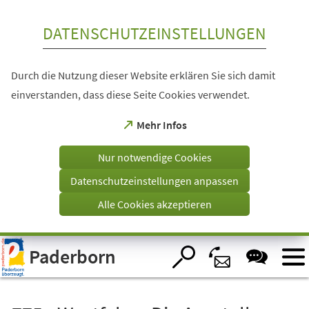
Inhalt anspringen
DATENSCHUTZEINSTELLUNGEN
Durch die Nutzung dieser Website erklären Sie sich damit
einverstanden, dass diese Seite Cookies verwendet.
(Öffnet
Mehr Infos
in
einem
Nur notwendige Cookies
neuen
Tab)
Datenschutzeinstellungen anpassen
Alle Cookies akzeptieren
Visuelle
Paderborn
Assistenzsoftware
öffnen.