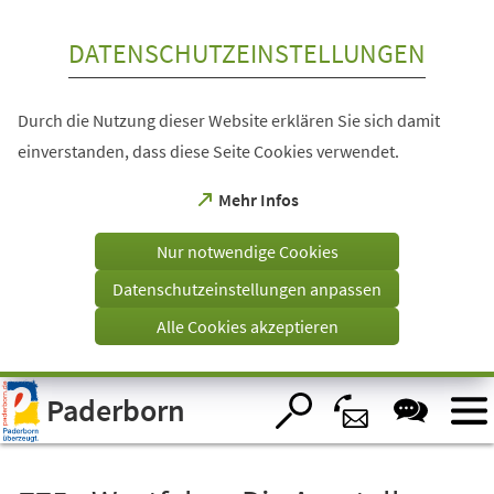
Inhalt anspringen
DATENSCHUTZEINSTELLUNGEN
Durch die Nutzung dieser Website erklären Sie sich damit
einverstanden, dass diese Seite Cookies verwendet.
(Öffnet
Mehr Infos
in
einem
Nur notwendige Cookies
neuen
Tab)
Datenschutzeinstellungen anpassen
Alle Cookies akzeptieren
Visuelle
Paderborn
Assistenzsoftware
öffnen.