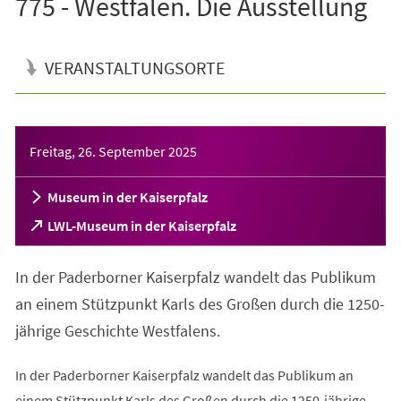
775 - Westfalen. Die Ausstellung
VERANSTALTUNGSORTE
Veranstaltungsinformationen
Freitag, 26. September 2025
Museum in der Kaiserpfalz
(Öffnet
LWL-Museum in der Kaiserpfalz
in
einem
In der Paderborner Kaiserpfalz wandelt das Publikum
neuen
Tab)
an einem Stützpunkt Karls des Großen durch die 1250-
jährige Geschichte Westfalens.
In der Paderborner Kaiserpfalz wandelt das Publikum an
einem Stützpunkt Karls des Großen durch die 1250-jährige