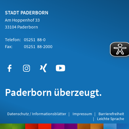
einem
neuen
Tab)
STADT PADERBORN
Am Hoppenhof 33
33104 Paderborn
Telefon:
05251 88-0
Fax:
05251 88-2000
Paderborn überzeugt.
Datenschutz / Informationsblätter
Impressum
Barrierefreiheit
Leichte Sprache