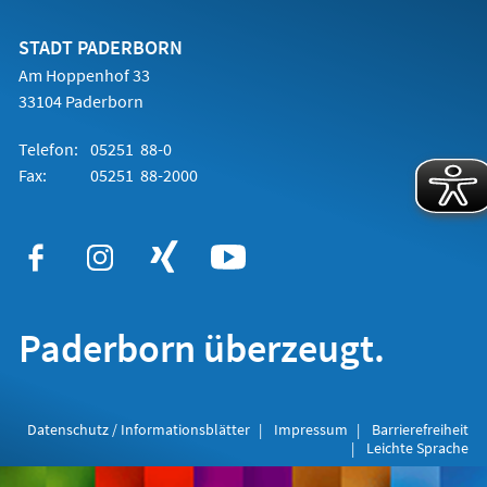
einem
neuen
Tab)
STADT PADERBORN
Am Hoppenhof 33
33104 Paderborn
Telefon:
05251 88-0
Fax:
05251 88-2000
Paderborn überzeugt.
Datenschutz / Informationsblätter
Impressum
Barrierefreiheit
Leichte Sprache