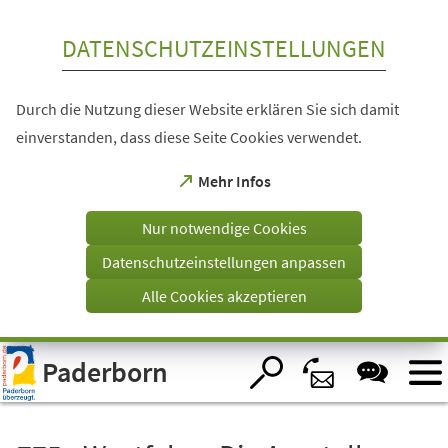
Inhalt anspringen
DATENSCHUTZEINSTELLUNGEN
Durch die Nutzung dieser Website erklären Sie sich damit
einverstanden, dass diese Seite Cookies verwendet.
(Öffnet
Mehr Infos
in
einem
Nur notwendige Cookies
neuen
Tab)
Datenschutzeinstellungen anpassen
Alle Cookies akzeptieren
Visuelle
Paderborn
Assistenzsoftware
öffnen.