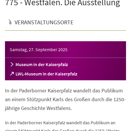
775 - Westfalen. Die Ausstellung
VERANSTALTUNGSORTE
Veranstaltungsinformationen
Samstag, 27. September 2025
Museum in der Kaiserpfalz
(Öffnet
LWL-Museum in der Kaiserpfalz
in
einem
In der Paderborner Kaiserpfalz wandelt das Publikum
neuen
Tab)
an einem Stützpunkt Karls des Großen durch die 1250-
jährige Geschichte Westfalens.
In der Paderborner Kaiserpfalz wandelt das Publikum an
einem Stützpunkt Karls des Großen durch die 1250-jährige