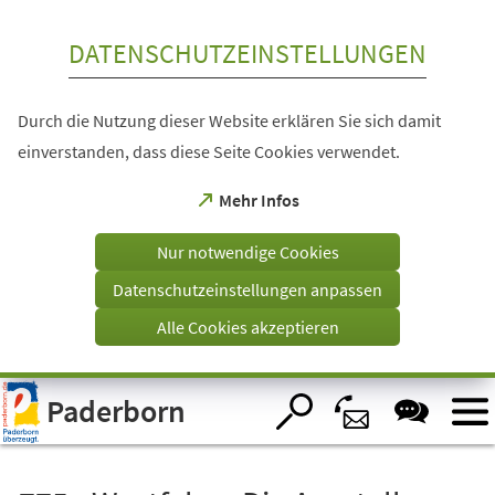
Inhalt anspringen
DATENSCHUTZEINSTELLUNGEN
Durch die Nutzung dieser Website erklären Sie sich damit
einverstanden, dass diese Seite Cookies verwendet.
(Öffnet
Mehr Infos
in
einem
Nur notwendige Cookies
neuen
Tab)
Datenschutzeinstellungen anpassen
Alle Cookies akzeptieren
Visuelle
Paderborn
Assistenzsoftware
öffnen.