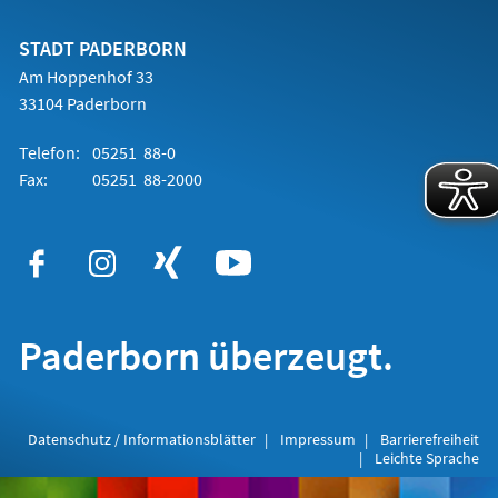
einem
neuen
Tab)
STADT PADERBORN
Am Hoppenhof 33
33104 Paderborn
Telefon:
05251 88-0
Fax:
05251 88-2000
Paderborn überzeugt.
Datenschutz / Informationsblätter
Impressum
Barrierefreiheit
Leichte Sprache