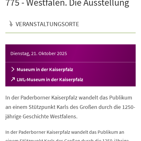
775 - Westfalen. Die Ausstellung
VERANSTALTUNGSORTE
Veranstaltungsinformationen
Dienstag, 21. Oktober 2025
Museum in der Kaiserpfalz
(Öffnet
LWL-Museum in der Kaiserpfalz
in
einem
In der Paderborner Kaiserpfalz wandelt das Publikum
neuen
Tab)
an einem Stützpunkt Karls des Großen durch die 1250-
jährige Geschichte Westfalens.
In der Paderborner Kaiserpfalz wandelt das Publikum an
einem Stützpunkt Karls des Großen durch die 1250-jährige