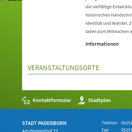
die vielfältige Entwic
historischen Handschri
Identität und Wandel. 
laden zum Mitmachen e
Informationen
VERANSTALTUNGSORTE
Kontaktformular
(Öffnet
Stadtplan
in
einem
neuen
Tab)
STADT PADERBORN
Telefon:
05251
Fax:
05251
Am Hoppenhof 33