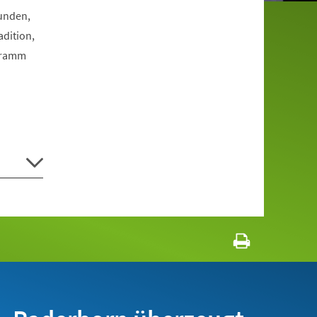
Funden,
dition,
ogramm