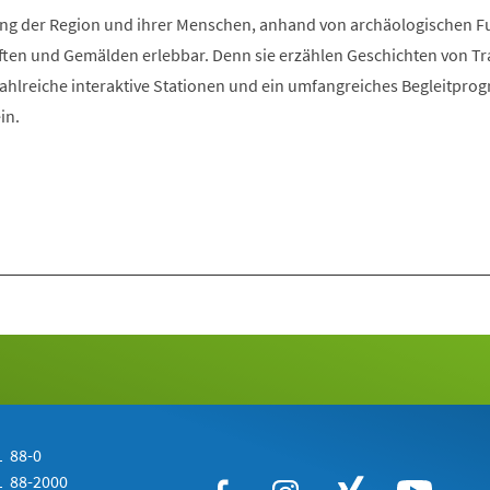
Tab)
klung der Region und ihrer Menschen, anhand von archäologischen 
ften und Gemälden erlebbar. Denn sie erzählen Geschichten von Tra
Zahlreiche interaktive Stationen und ein umfangreiches Begleitpr
in.
 88-0
 88-2000