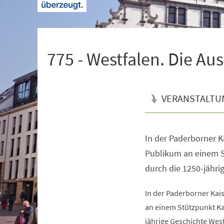
+
1
775 - Westfalen. Die Au
VERANSTALTU
In der Paderborner K
Veranstaltungsinformationen
Publikum an einem S
durch die 1250-jähri
In der Paderborner Kai
an einem Stützpunkt Ka
jährige Geschichte West