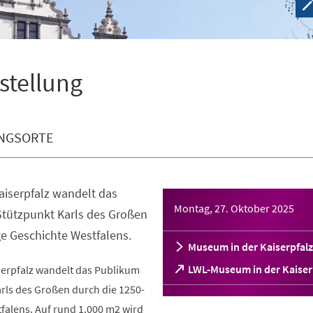
sstellung
NGSORTE
aiserpfalz wandelt das
Montag, 27. Oktober 2025
tützpunkt Karls des Großen
ge Geschichte Westfalens.
Museum in der Kaiserpfalz
(Öffnet
LWL-Museum in der Kaiser
serpfalz wandelt das Publikum
in
rls des Großen durch die 1250-
einem
falens. Auf rund 1.000 m2 wird
neuen