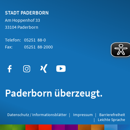
einem
neuen
Tab)
STADT PADERBORN
Am Hoppenhof 33
33104 Paderborn
Telefon:
05251 88-0
Fax:
05251 88-2000
Paderborn überzeugt.
Datenschutz / Informationsblätter
Impressum
Barrierefreiheit
Leichte Sprache