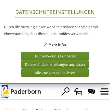
Inhalt anspringen
DATENSCHUTZEINSTELLUNGEN
Durch die Nutzung dieser Website erklären Sie sich damit
einverstanden, dass diese Seite Cookies verwendet.
(Öffnet
Mehr Infos
in
einem
Nur notwendige Cookies
neuen
Tab)
Datenschutzeinstellungen anpassen
Alle Cookies akzeptieren
Visuelle
Paderborn
Assistenzsoftware
öffnen.