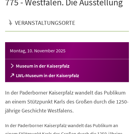
775 - Westfalen. Die Ausstellung
VERANSTALTUNGSORTE
Veranstaltungsinformationen
Montag, 10. November 2025
Museum in der Kaiserpfalz
(Öffnet
LWL-Museum in der Kaiserpfalz
in
einem
In der Paderborner Kaiserpfalz wandelt das Publikum
neuen
Tab)
an einem Stützpunkt Karls des Großen durch die 1250-
jährige Geschichte Westfalens.
In der Paderborner Kaiserpfalz wandelt das Publikum an
einem Stützpunkt Karls des Großen durch die 1250-jährige