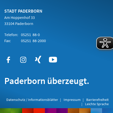
einem
neuen
Tab)
STADT PADERBORN
Am Hoppenhof 33
33104 Paderborn
Telefon:
05251 88-0
Fax:
05251 88-2000
Paderborn überzeugt.
Datenschutz / Informationsblätter
Impressum
Barrierefreiheit
Leichte Sprache