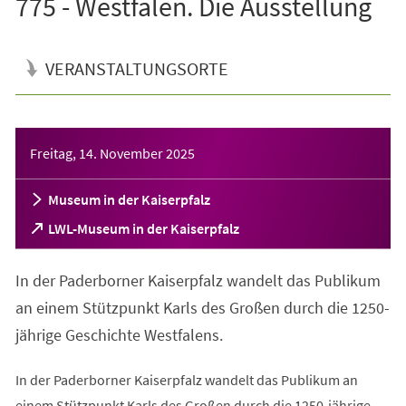
775 - Westfalen. Die Ausstellung
VERANSTALTUNGSORTE
Veranstaltungsinformationen
Freitag, 14. November 2025
Museum in der Kaiserpfalz
(Öffnet
LWL-Museum in der Kaiserpfalz
in
einem
In der Paderborner Kaiserpfalz wandelt das Publikum
neuen
Tab)
an einem Stützpunkt Karls des Großen durch die 1250-
jährige Geschichte Westfalens.
In der Paderborner Kaiserpfalz wandelt das Publikum an
einem Stützpunkt Karls des Großen durch die 1250-jährige