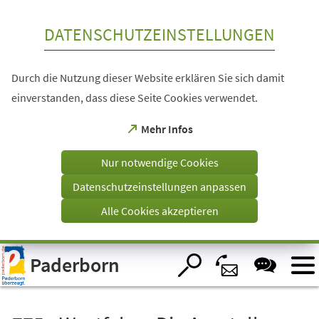
Inhalt anspringen
DATENSCHUTZEINSTELLUNGEN
Durch die Nutzung dieser Website erklären Sie sich damit
einverstanden, dass diese Seite Cookies verwendet.
(Öffnet
Mehr Infos
in
einem
Nur notwendige Cookies
neuen
Tab)
Datenschutzeinstellungen anpassen
Alle Cookies akzeptieren
Visuelle
Paderborn
Assistenzsoftware
öffnen.