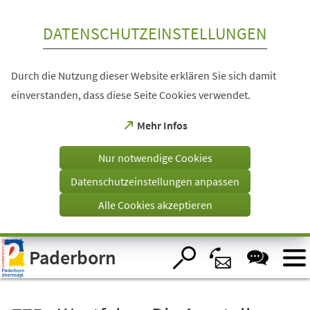
Inhalt anspringen
DATENSCHUTZEINSTELLUNGEN
Durch die Nutzung dieser Website erklären Sie sich damit
einverstanden, dass diese Seite Cookies verwendet.
(Öffnet
Mehr Infos
in
einem
Nur notwendige Cookies
neuen
Tab)
Datenschutzeinstellungen anpassen
Alle Cookies akzeptieren
Visuelle
Paderborn
Assistenzsoftware
öffnen.