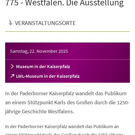
775 - Westfalen. Die Ausstellung
VERANSTALTUNGSORTE
Veranstaltungsinformationen
Samstag, 22. November 2025
Museum in der Kaiserpfalz
(Öffnet
LWL-Museum in der Kaiserpfalz
in
einem
In der Paderborner Kaiserpfalz wandelt das Publikum
neuen
Tab)
an einem Stützpunkt Karls des Großen durch die 1250-
jährige Geschichte Westfalens.
In der Paderborner Kaiserpfalz wandelt das Publikum an
einem Stützpunkt Karls des Großen durch die 1250-jährige