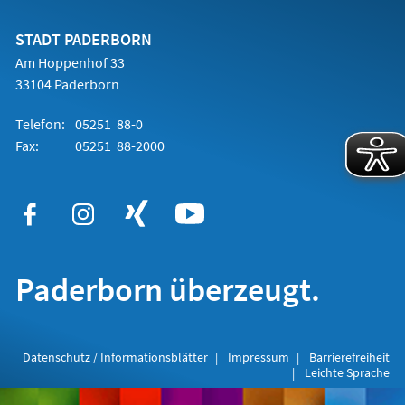
einem
neuen
Tab)
STADT PADERBORN
Am Hoppenhof 33
33104 Paderborn
Telefon:
05251 88-0
Fax:
05251 88-2000
Paderborn überzeugt.
Datenschutz / Informationsblätter
Impressum
Barrierefreiheit
Leichte Sprache