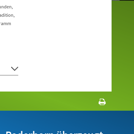
Funden,
dition,
ogramm