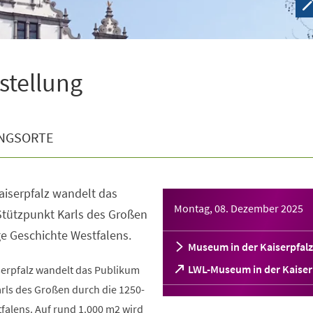
sstellung
NGSORTE
aiserpfalz wandelt das
Montag, 08. Dezember 2025
tützpunkt Karls des Großen
ge Geschichte Westfalens.
Museum in der Kaiserpfalz
(Öffnet
LWL-Museum in der Kaiser
serpfalz wandelt das Publikum
in
rls des Großen durch die 1250-
einem
falens. Auf rund 1.000 m2 wird
neuen