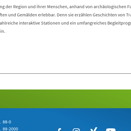
Tab)
klung der Region und ihrer Menschen, anhand von archäologischen 
ften und Gemälden erlebbar. Denn sie erzählen Geschichten von Tra
Zahlreiche interaktive Stationen und ein umfangreiches Begleitpr
in.
 88-0
 88-2000