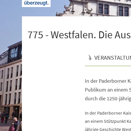
+
1
775 - Westfalen. Die Au
VERANSTALTU
In der Paderborner K
Veranstaltungsinformationen
Publikum an einem S
durch die 1250-jähri
In der Paderborner Kai
an einem Stützpunkt Ka
jährige Geschichte West