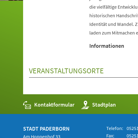
die vielfältige Entwic
historischen Handschri
Identität und Wandel. 
laden zum Mitmachen e
Informationen
VERANSTALTUNGSORTE
Kontaktformular
(Öffnet
Stadtplan
in
einem
neuen
Tab)
STADT PADERBORN
Telefon:
05251
Fax:
05251
Am Hoppenhof 33