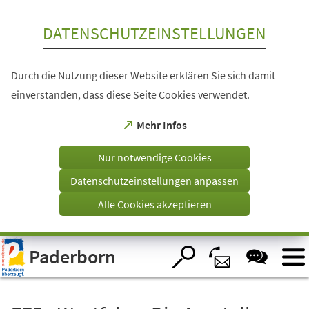
Inhalt anspringen
DATENSCHUTZEINSTELLUNGEN
Durch die Nutzung dieser Website erklären Sie sich damit
einverstanden, dass diese Seite Cookies verwendet.
(Öffnet
Mehr Infos
in
einem
Nur notwendige Cookies
neuen
Tab)
Datenschutzeinstellungen anpassen
Alle Cookies akzeptieren
Visuelle
Paderborn
Assistenzsoftware
öffnen.