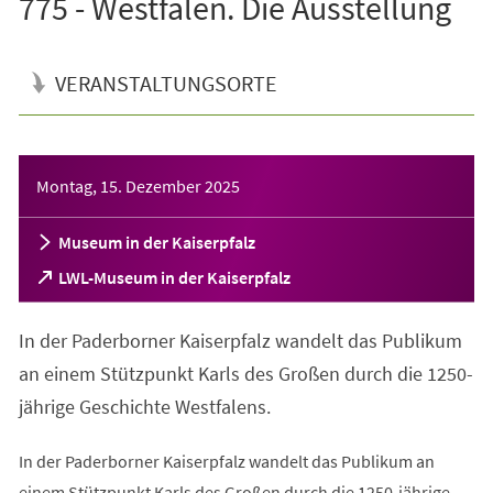
775 - Westfalen. Die Ausstellung
VERANSTALTUNGSORTE
Veranstaltungsinformationen
Montag, 15. Dezember 2025
Museum in der Kaiserpfalz
(Öffnet
LWL-Museum in der Kaiserpfalz
in
einem
In der Paderborner Kaiserpfalz wandelt das Publikum
neuen
Tab)
an einem Stützpunkt Karls des Großen durch die 1250-
jährige Geschichte Westfalens.
In der Paderborner Kaiserpfalz wandelt das Publikum an
einem Stützpunkt Karls des Großen durch die 1250-jährige