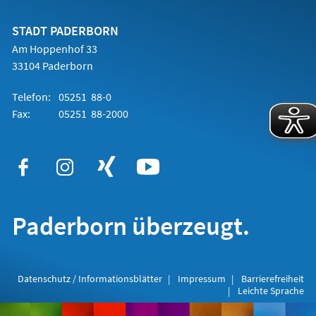
einem
neuen
Tab)
STADT PADERBORN
Am Hoppenhof 33
33104 Paderborn
Telefon:
05251 88-0
Fax:
05251 88-2000
Paderborn überzeugt.
Datenschutz / Informationsblätter
Impressum
Barrierefreiheit
Leichte Sprache