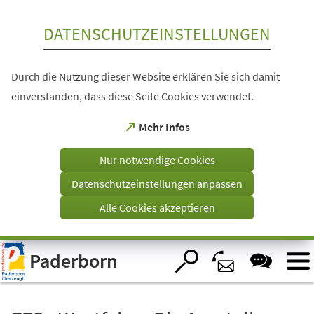
Inhalt anspringen
DATENSCHUTZEINSTELLUNGEN
Durch die Nutzung dieser Website erklären Sie sich damit
einverstanden, dass diese Seite Cookies verwendet.
(Öffnet
Mehr Infos
in
einem
Nur notwendige Cookies
neuen
Tab)
Datenschutzeinstellungen anpassen
Alle Cookies akzeptieren
Visuelle
Paderborn
Assistenzsoftware
öffnen.