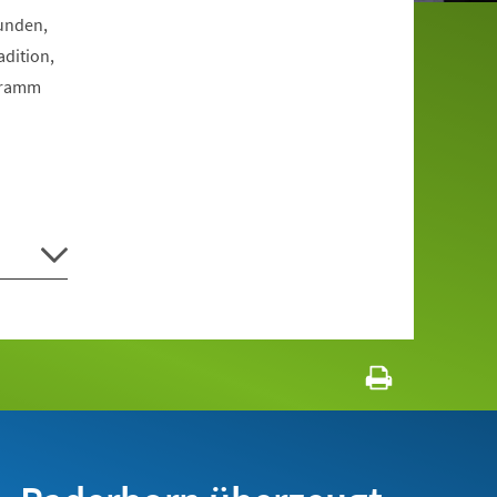
Funden,
dition,
ogramm