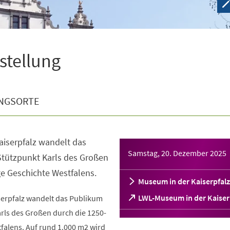
sstellung
NGSORTE
aiserpfalz wandelt das
Samstag, 20. Dezember 2025
tützpunkt Karls des Großen
ge Geschichte Westfalens.
Museum in der Kaiserpfalz
(Öffnet
LWL-Museum in der Kaiser
serpfalz wandelt das Publikum
in
rls des Großen durch die 1250-
einem
falens. Auf rund 1.000 m2 wird
neuen