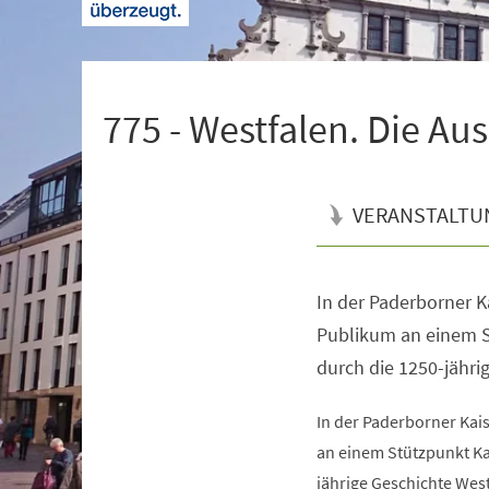
+
1
775 - Westfalen. Die Au
VERANSTALTU
In der Paderborner K
Veranstaltungsinformationen
Publikum an einem S
durch die 1250-jähri
In der Paderborner Kai
an einem Stützpunkt Ka
jährige Geschichte West