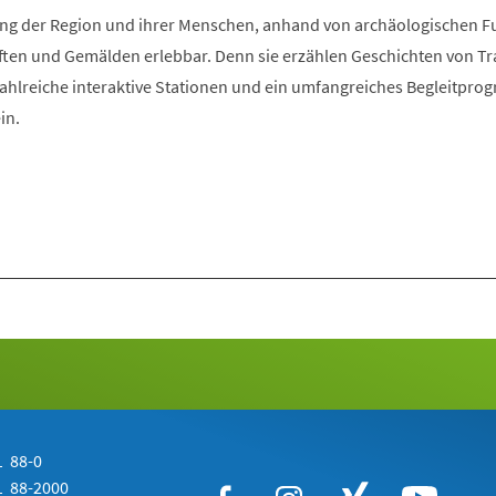
Tab)
klung der Region und ihrer Menschen, anhand von archäologischen 
ften und Gemälden erlebbar. Denn sie erzählen Geschichten von Tra
Zahlreiche interaktive Stationen und ein umfangreiches Begleitpr
in.
 88-0
 88-2000