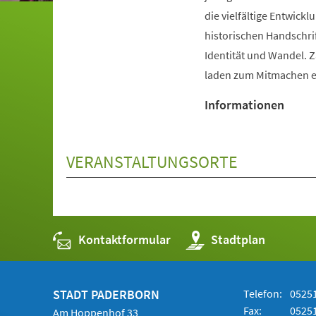
die vielfältige Entwic
historischen Handschri
Identität und Wandel. 
laden zum Mitmachen e
Informationen
VERANSTALTUNGSORTE
Kontaktformular
(Öffnet
Stadtplan
in
einem
neuen
Tab)
STADT PADERBORN
Telefon:
05251
Fax:
05251
Am Hoppenhof 33