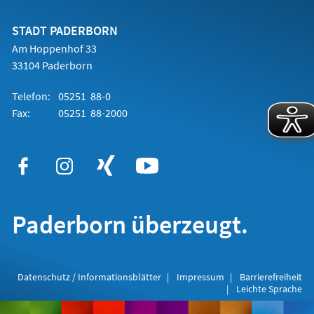
einem
neuen
Tab)
STADT PADERBORN
Am Hoppenhof 33
33104 Paderborn
Telefon:
05251 88-0
Fax:
05251 88-2000
Paderborn überzeugt.
Datenschutz / Informationsblätter
Impressum
Barrierefreiheit
Leichte Sprache