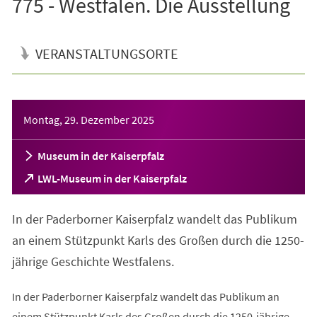
775 - Westfalen. Die Ausstellung
VERANSTALTUNGSORTE
Veranstaltungsinformationen
Montag, 29. Dezember 2025
Museum in der Kaiserpfalz
(Öffnet
LWL-Museum in der Kaiserpfalz
in
einem
In der Paderborner Kaiserpfalz wandelt das Publikum
neuen
Tab)
an einem Stützpunkt Karls des Großen durch die 1250-
jährige Geschichte Westfalens.
In der Paderborner Kaiserpfalz wandelt das Publikum an
einem Stützpunkt Karls des Großen durch die 1250-jährige