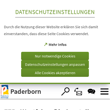
Inhalt anspringen
DATENSCHUTZEINSTELLUNGEN
Durch die Nutzung dieser Website erklären Sie sich damit
einverstanden, dass diese Seite Cookies verwendet.
(Öffnet
Mehr Infos
in
einem
Nur notwendige Cookies
neuen
Tab)
Datenschutzeinstellungen anpassen
Alle Cookies akzeptieren
Visuelle
Paderborn
Assistenzsoftware
öffnen.