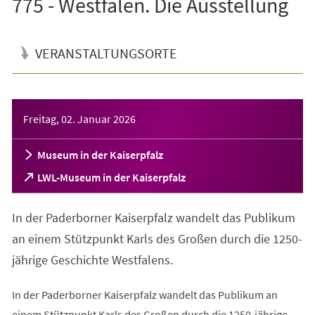
775 - Westfalen. Die Ausstellung
VERANSTALTUNGSORTE
Veranstaltungsinformationen
Freitag, 02. Januar 2026
Museum in der Kaiserpfalz
(Öffnet
LWL-Museum in der Kaiserpfalz
in
einem
In der Paderborner Kaiserpfalz wandelt das Publikum
neuen
Tab)
an einem Stützpunkt Karls des Großen durch die 1250-
jährige Geschichte Westfalens.
In der Paderborner Kaiserpfalz wandelt das Publikum an
einem Stützpunkt Karls des Großen durch die 1250-jährige