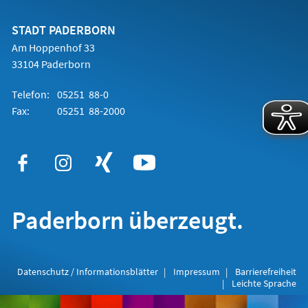
einem
neuen
Tab)
STADT PADERBORN
Am Hoppenhof 33
33104 Paderborn
Telefon:
05251 88-0
Fax:
05251 88-2000
Paderborn überzeugt.
Datenschutz / Informationsblätter
Impressum
Barrierefreiheit
Leichte Sprache