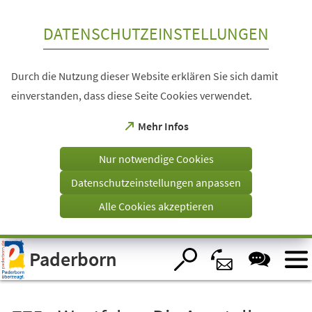
Inhalt anspringen
DATENSCHUTZEINSTELLUNGEN
Durch die Nutzung dieser Website erklären Sie sich damit
einverstanden, dass diese Seite Cookies verwendet.
(Öffnet
Mehr Infos
in
einem
Nur notwendige Cookies
neuen
Tab)
Datenschutzeinstellungen anpassen
Alle Cookies akzeptieren
Visuelle
Paderborn
Assistenzsoftware
öffnen.