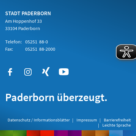
einem
neuen
Tab)
STADT PADERBORN
Am Hoppenhof 33
33104 Paderborn
Telefon:
05251 88-0
Fax:
05251 88-2000
Paderborn überzeugt.
Datenschutz / Informationsblätter
Impressum
Barrierefreiheit
Leichte Sprache