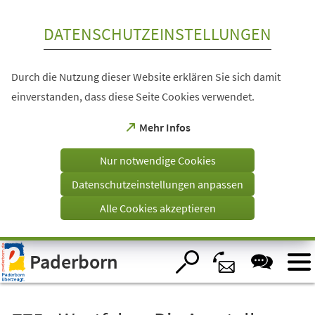
Inhalt anspringen
DATENSCHUTZEINSTELLUNGEN
Durch die Nutzung dieser Website erklären Sie sich damit
einverstanden, dass diese Seite Cookies verwendet.
(Öffnet
Mehr Infos
in
einem
Nur notwendige Cookies
neuen
Tab)
Datenschutzeinstellungen anpassen
Alle Cookies akzeptieren
Visuelle
Paderborn
Assistenzsoftware
öffnen.