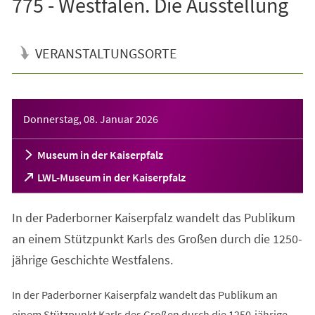
775 - Westfalen. Die Ausstellung
VERANSTALTUNGSORTE
Veranstaltungsinformationen
Donnerstag, 08. Januar 2026
Museum in der Kaiserpfalz
(Öffnet
LWL-Museum in der Kaiserpfalz
in
einem
In der Paderborner Kaiserpfalz wandelt das Publikum
neuen
Tab)
an einem Stützpunkt Karls des Großen durch die 1250-
jährige Geschichte Westfalens.
In der Paderborner Kaiserpfalz wandelt das Publikum an
einem Stützpunkt Karls des Großen durch die 1250-jährige