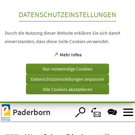
Inhalt anspringen
DATENSCHUTZEINSTELLUNGEN
Durch die Nutzung dieser Website erklären Sie sich damit
einverstanden, dass diese Seite Cookies verwendet.
(Öffnet
Mehr Infos
in
einem
Nur notwendige Cookies
neuen
Tab)
Datenschutzeinstellungen anpassen
Alle Cookies akzeptieren
Visuelle
Paderborn
Assistenzsoftware
öffnen.