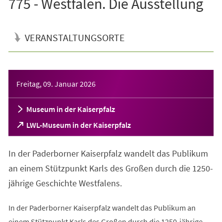
775 - Westfalen. Die Ausstellung
VERANSTALTUNGSORTE
Veranstaltungsinformationen
Freitag, 09. Januar 2026
Museum in der Kaiserpfalz
(Öffnet
LWL-Museum in der Kaiserpfalz
in
einem
In der Paderborner Kaiserpfalz wandelt das Publikum
neuen
Tab)
an einem Stützpunkt Karls des Großen durch die 1250-
jährige Geschichte Westfalens.
In der Paderborner Kaiserpfalz wandelt das Publikum an
einem Stützpunkt Karls des Großen durch die 1250-jährige