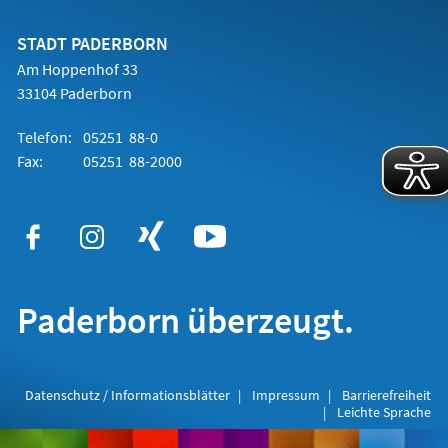
einem
neuen
Tab)
STADT PADERBORN
Am Hoppenhof 33
33104 Paderborn
Telefon:
05251 88-0
Fax:
05251 88-2000
Paderborn überzeugt.
Datenschutz / Informationsblätter
Impressum
Barrierefreiheit
Leichte Sprache