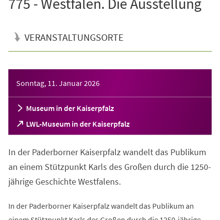
775 - Westfalen. Die Ausstellung
VERANSTALTUNGSORTE
Veranstaltungsinformationen
Sonntag, 11. Januar 2026
Museum in der Kaiserpfalz
(Öffnet
LWL-Museum in der Kaiserpfalz
in
einem
In der Paderborner Kaiserpfalz wandelt das Publikum
neuen
Tab)
an einem Stützpunkt Karls des Großen durch die 1250-
jährige Geschichte Westfalens.
In der Paderborner Kaiserpfalz wandelt das Publikum an
einem Stützpunkt Karls des Großen durch die 1250-jährige