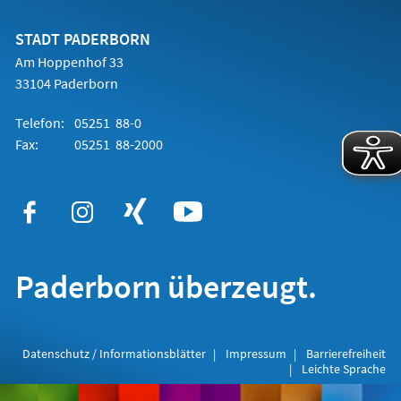
einem
neuen
Tab)
STADT PADERBORN
Am Hoppenhof 33
33104 Paderborn
Telefon:
05251 88-0
Fax:
05251 88-2000
Paderborn überzeugt.
Datenschutz / Informationsblätter
Impressum
Barrierefreiheit
Leichte Sprache