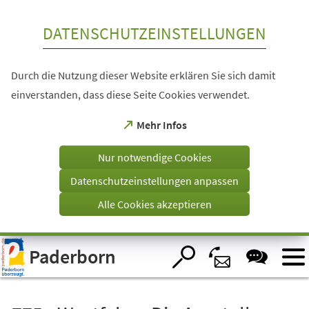
Inhalt anspringen
DATENSCHUTZEINSTELLUNGEN
Durch die Nutzung dieser Website erklären Sie sich damit
einverstanden, dass diese Seite Cookies verwendet.
(Öffnet
Mehr Infos
in
einem
Nur notwendige Cookies
neuen
Tab)
Datenschutzeinstellungen anpassen
Alle Cookies akzeptieren
Visuelle
Paderborn
Assistenzsoftware
öffnen.